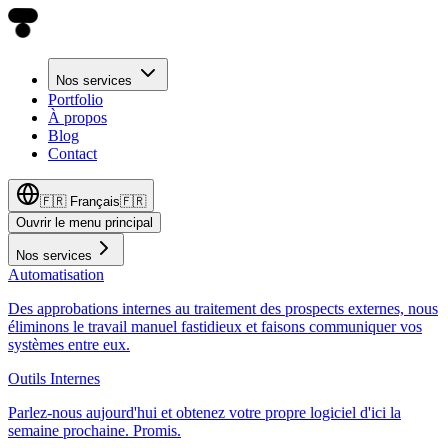
Nos services
Portfolio
À propos
Blog
Contact
🇫🇷
Français
🇫🇷
Ouvrir le menu principal
Nos services
Automatisation
Des approbations internes au traitement des prospects externes, nous
éliminons le travail manuel fastidieux et faisons communiquer vos
systèmes entre eux.
Outils Internes
Parlez-nous aujourd'hui et obtenez votre propre logiciel d'ici la
semaine prochaine. Promis.