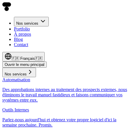
Nos services
Portfolio
À propos
Blog
Contact
🇫🇷
Français
🇫🇷
Ouvrir le menu principal
Nos services
Automatisation
Des approbations internes au traitement des prospects externes, nous
éliminons le travail manuel fastidieux et faisons communiquer vos
systèmes entre eux.
Outils Internes
Parlez-nous aujourd'hui et obtenez votre propre logiciel d'ici la
semaine prochaine. Promis.