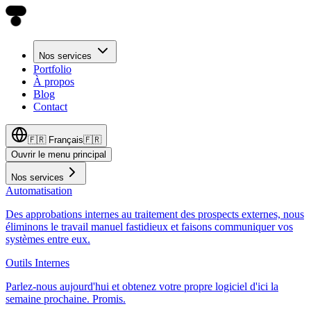
Nos services
Portfolio
À propos
Blog
Contact
🇫🇷
Français
🇫🇷
Ouvrir le menu principal
Nos services
Automatisation
Des approbations internes au traitement des prospects externes, nous
éliminons le travail manuel fastidieux et faisons communiquer vos
systèmes entre eux.
Outils Internes
Parlez-nous aujourd'hui et obtenez votre propre logiciel d'ici la
semaine prochaine. Promis.