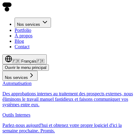
Nos services
Portfolio
À propos
Blog
Contact
🇫🇷
Français
🇫🇷
Ouvrir le menu principal
Nos services
Automatisation
Des approbations internes au traitement des prospects externes, nous
éliminons le travail manuel fastidieux et faisons communiquer vos
systèmes entre eux.
Outils Internes
Parlez-nous aujourd'hui et obtenez votre propre logiciel d'ici la
semaine prochaine. Promis.